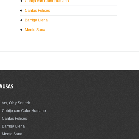
Cobijo con Calor Humano
Caritas Felices
Barriga Llena
Mente Sana
AUSAS
Ver, Oír y Sonreír
Cobijo con Calor Humano
Caritas Felices
Barriga Llena
Mente Sana