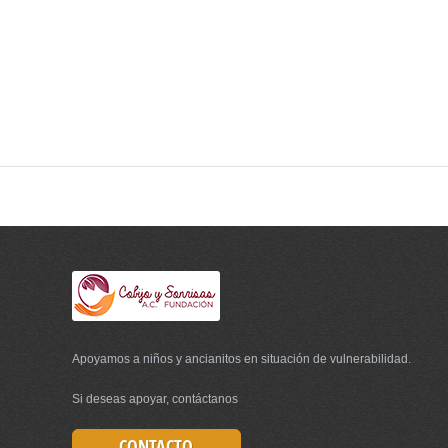
Apoyamos a niños y ancianitos en situación de vulnerabilidad.
Si deseas apoyar, contáctanos
CONTACTO